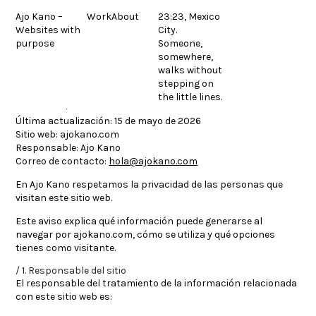
Skip
Ajo Kano –
Work
About
23:23, Mexico
to
Websites with
City.
content
purpose
Someone,
somewhere,
walks without
stepping on
the little lines.
Aviso de privacidad
Última actualización:
15 de mayo de 2026
Sitio web:
ajokano.com
Responsable:
Ajo Kano
Correo de contacto:
hola@ajokano.com
En
Ajo Kano
respetamos la privacidad de las personas que
visitan este sitio web.
Este aviso explica qué información puede generarse al
navegar por
ajokano.com
, cómo se utiliza y qué opciones
tienes como visitante.
1. Responsable del sitio
El responsable del tratamiento de la información relacionada
con este sitio web es: