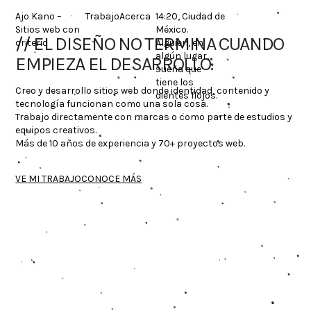
Skip
Ajo Kano –
Trabajo
Acerca
14:20, Ciudad de
to
Sitios web con
México.
content
EL DISEÑO NO TERMINA CUANDO
criterio
Alguien, en
algún lugar,
EMPIEZA EL DESARROLLO.
sueña que
tiene los
Creo y desarrollo sitios web donde identidad, contenido y
dientes flojos.
tecnología funcionan como una sola cosa.
Trabajo directamente con marcas o como parte de estudios y
equipos creativos.
Más de 10 años de experiencia y 70+ proyectos web.
VE MI TRABAJO
CONOCE MÁS