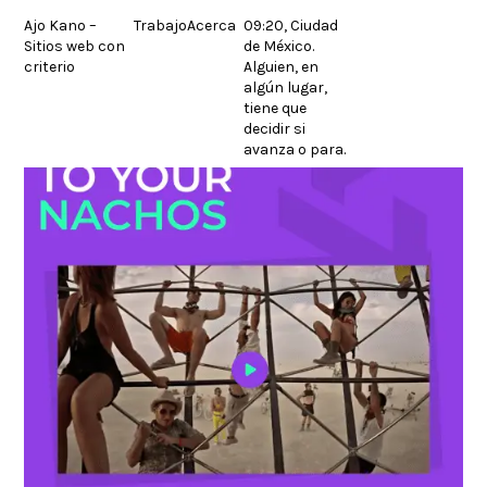
Skip
Ajo Kano –
Trabajo
Acerca
09:20, Ciudad
to
Sitios web con
de México.
content
criterio
Alguien, en
algún lugar,
tiene que
decidir si
avanza o para.