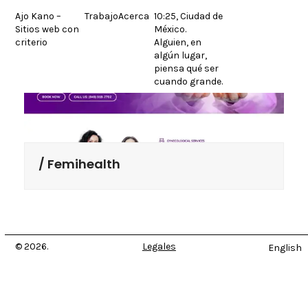
Skip
Ajo Kano –
Trabajo
Acerca
10:25, Ciudad de
to
Sitios web con
México.
content
criterio
Alguien, en
algún lugar,
piensa qué ser
cuando grande.
Femihealth
© 2026.
Legales
English