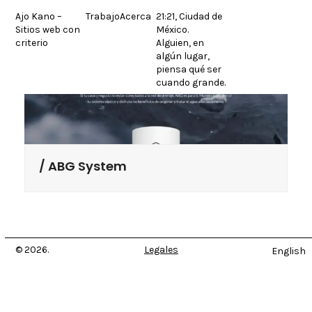
Skip
Ajo Kano –
Trabajo
Acerca
21:21, Ciudad de
to
Sitios web con
México.
content
criterio
Alguien, en
algún lugar,
piensa qué ser
cuando grande.
ABG System
© 2026.
Legales
English