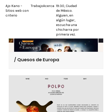
Skip
Ajo Kano –
Trabajo
Acerca
19:30, Ciudad
to
Sitios web con
de México.
content
criterio
Alguien, en
algún lugar,
escucha una
chicharra por
primera vez.
Quesos de Europa