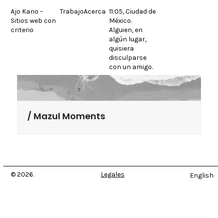
Skip
Ajo Kano –
Trabajo
Acerca
11:05, Ciudad de
to
Sitios web con
México.
content
criterio
Alguien, en
algún lugar,
quisiera
disculparse
con un amigo.
Mazul Moments
© 2026.
Legales
English