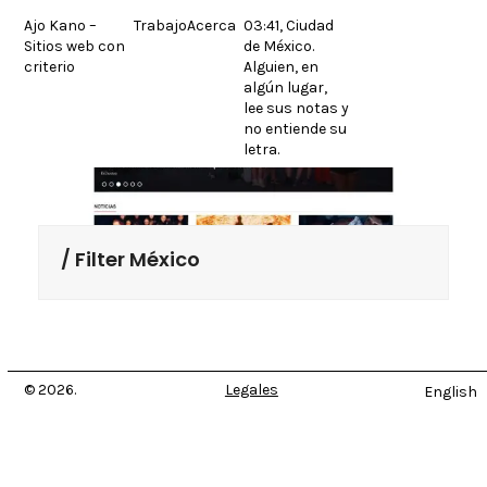
Skip
Ajo Kano –
Trabajo
Acerca
03:41, Ciudad
to
Sitios web con
de México.
content
criterio
Alguien, en
algún lugar,
lee sus notas y
no entiende su
letra.
Filter México
© 2026.
Legales
English