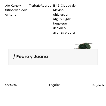
Skip
Ajo Kano –
Trabajo
Acerca
11:46, Ciudad de
to
Sitios web con
México.
content
criterio
Alguien, en
algún lugar,
tiene que
decidir si
avanza o para.
Pedro y Juana
© 2026.
Legales
English