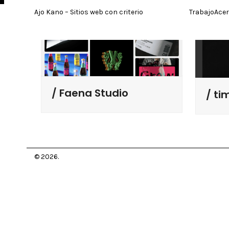
Skip
Ajo Kano – Sitios web con criterio
Trabajo
Ace
to
content
Faena Studio
ti
© 2026.