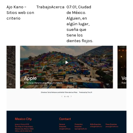
Skip
Empowering creativity
Ajo Kano –
Trabajo
Acerca
07:01, Ciudad
to
Sitios web con
de México.
content
criterio
Alguien, en
algún lugar,
sueña que
tiene los
dientes flojos.