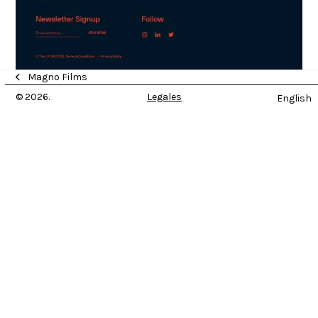
Magno Films
previous
post:
© 2026.
Legales
English