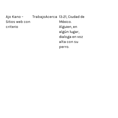
Skip
to
content
Ajo Kano –
Trabajo
Acerca
13:21, Ciudad de
Sitios web con
México.
Manglar 2023
next
criterio
Alguien, en
© 2026.
Legales
post:
English
algún lugar,
dialoga en voz
alta con su
perro.