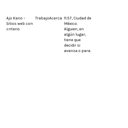
Skip
to
content
Ajo Kano –
Trabajo
Acerca
11:57, Ciudad de
Sitios web con
México.
© 2026.
Legales
English
criterio
Alguien, en
algún lugar,
tiene que
decidir si
avanza o para.