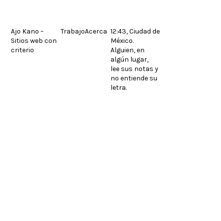
Skip
to
content
Ajo Kano –
Trabajo
Acerca
12:43, Ciudad de
Sitios web con
México.
© 2026.
Legales
English
criterio
Alguien, en
algún lugar,
lee sus notas y
no entiende su
letra.